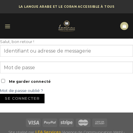
Skip
LA LANGUE ARABE ET LE CORAN ACCESSIBLE À TOUS
to
content
Salut, bon retour !
Me garder connecté
Mot de passe oublié ?
SE CONNECTER
Site réalisé par
LFA Services
[Agence de Communication Web] -