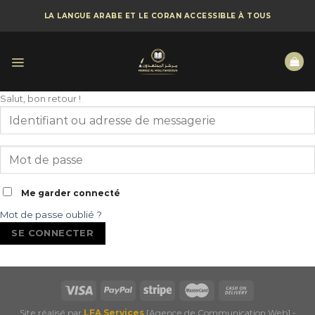
Skip
LA LANGUE ARABE ET LE CORAN ACCESSIBLE À TOUS
to
content
Salut, bon retour !
Me garder connecté
Mot de passe oublié ?
SE CONNECTER
Site réalisé par
LFA Services
[Agence de Communication Web] -