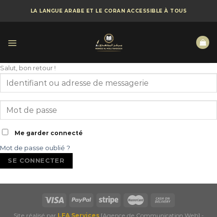
Skip
LA LANGUE ARABE ET LE CORAN ACCESSIBLE À TOUS
to
content
Salut, bon retour !
Me garder connecté
Mot de passe oublié ?
SE CONNECTER
Site réalisé par
LFA Services
[Agence de Communication Web] -