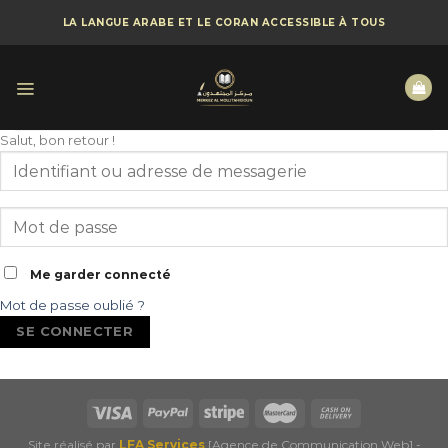
Skip
LA LANGUE ARABE ET LE CORAN ACCESSIBLE À TOUS
to
content
Salut, bon retour !
Me garder connecté
Mot de passe oublié ?
SE CONNECTER
Site réalisé par
LFA Services
[Agence de Communication Web] -