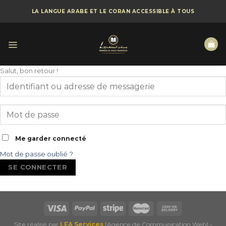
Skip
LA LANGUE ARABE ET LE CORAN ACCESSIBLE À TOUS
to
content
Salut, bon retour !
Me garder connecté
Mot de passe oublié ?
SE CONNECTER
Site réalisé par
LFA Services
[Agence de Communication Web] -